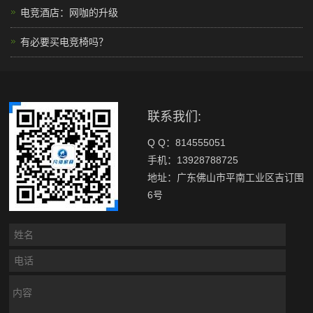
电竞酒店：网咖的升级
有必要买电竞椅吗？
联系我们:
Q Q：814555051
手机：13928788725
地址：广东佛山市平南工业区吉订围
6号