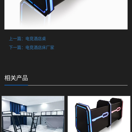
上一篇：
电竞酒店桌
下一篇：
电竞酒店床厂家
相关产品