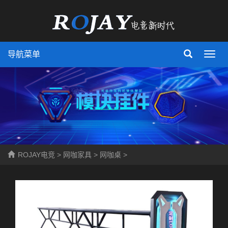
导航菜单
Toggl
navig
ROJAY电竞
>
网咖家具
>
网咖桌
>