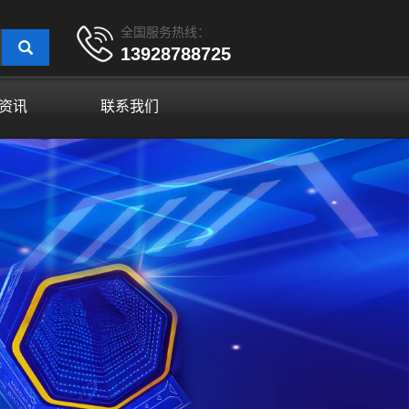
全国服务热线：
13928788725
资讯
联系我们