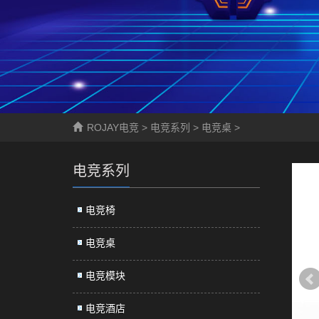
ROJAY电竞
>
电竞系列
>
电竞桌
>
电竞系列
电竞椅
电竞桌
电竞模块
电竞酒店