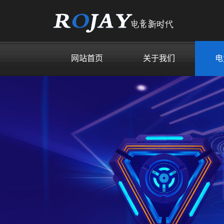
网站首页
关于我们
电