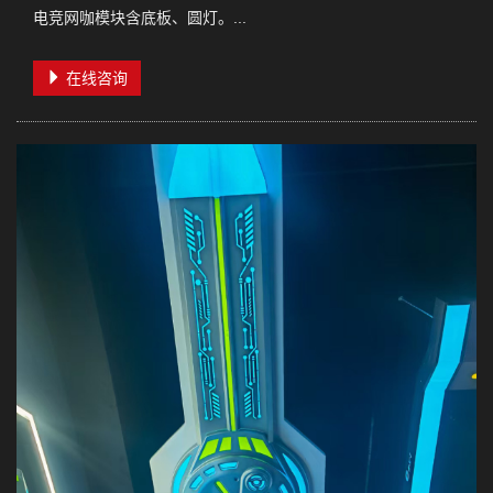
电竞网咖模块含底板、圆灯。...
在线咨询