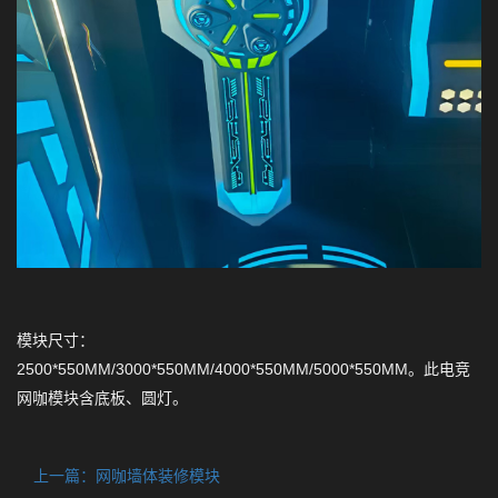
模块尺寸：
2500*550MM/3000*550MM/4000*550MM/5000*550MM。此电竞
网咖模块含底板、圆灯。
上一篇：
网咖墙体装修模块