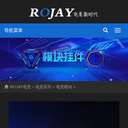
导航菜单
Toggl
navig
ROJAY电竞
>
电竞系列
>
电竞模块
>