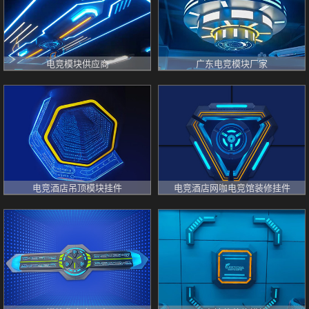
电竞模块供应商
广东电竞模块厂家
电竞酒店吊顶模块挂件
电竞酒店网咖电竞馆装修挂件