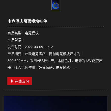
电竞酒店吊顶模块挂件
商品类型：电竞模块
产品型号：
发布时间：2022-03-09 11:12
产品摘要：此款电竞酒店、网咖电竞模块尺寸为：
800*800MM，采用ABS板生产，冰蓝色灯，电源为12V,配变压
器。适合吊顶使用，效果炫酷，电竞风格。...
在线咨询